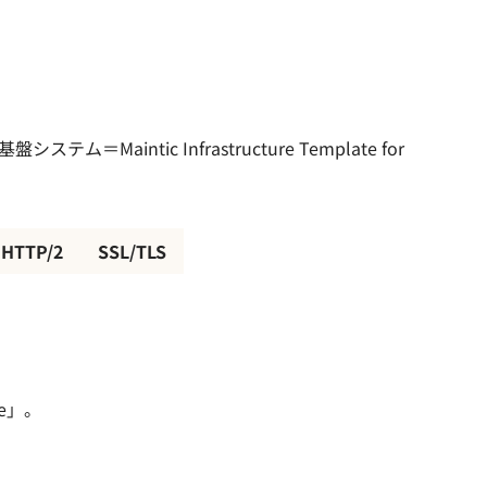
aintic Infrastructure Template for
HTTP/2
SSL/TLS
me」。