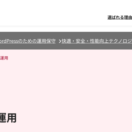
選ばれる理
ordPressのための運用保守
快適・安全・性能向上テクノロジ
運用
運用