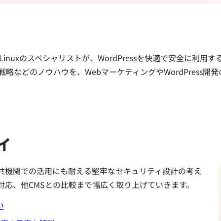
PressやLinuxのスペシャリストが、WordPressを快適で安全
略などのノウハウを、WebマーケティングやWordPress開
ィ
・公共機関での活用にも耐える堅牢なセキュリティ設計の考え
対応、他CMSとの比較まで幅広く取り上げていきます。
い